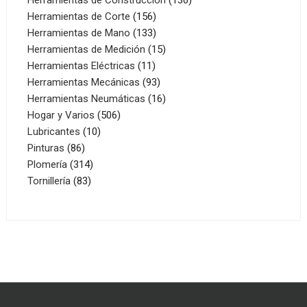
156
productos
Herramientas de Corte
156
productos
133
Herramientas de Mano
133
productos
15
Herramientas de Medición
15
11
productos
Herramientas Eléctricas
11
productos
93
Herramientas Mecánicas
93
productos
16
Herramientas Neumáticas
16
506
productos
Hogar y Varios
506
10
productos
Lubricantes
10
86
productos
Pinturas
86
productos
314
Plomería
314
83
productos
Tornillería
83
productos