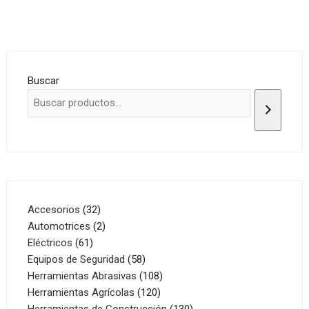
Buscar
32
Accesorios
32
productos
2
Automotrices
2
61
productos
Eléctricos
61
productos
58
Equipos de Seguridad
58
productos
108
Herramientas Abrasivas
108
120
productos
Herramientas Agrícolas
120
productos
130
Herramientas de Construcción
130