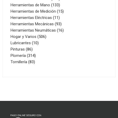
productos
133
Herramientas de Mano
133
productos
15
Herramientas de Medición
15
11
productos
Herramientas Eléctricas
11
productos
93
Herramientas Mecánicas
93
productos
16
Herramientas Neumáticas
16
506
productos
Hogar y Varios
506
10
productos
Lubricantes
10
86
productos
Pinturas
86
productos
314
Plomería
314
83
productos
Tornillería
83
productos