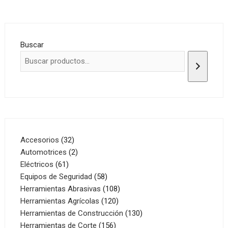
Buscar
32
Accesorios
32
productos
2
Automotrices
2
61
productos
Eléctricos
61
productos
58
Equipos de Seguridad
58
productos
108
Herramientas Abrasivas
108
120
productos
Herramientas Agrícolas
120
productos
130
Herramientas de Construcción
130
156
productos
Herramientas de Corte
156