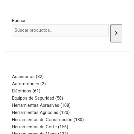
Buscar
32
Accesorios
32
productos
2
Automotrices
2
61
productos
Eléctricos
61
productos
58
Equipos de Seguridad
58
productos
108
Herramientas Abrasivas
108
120
productos
Herramientas Agrícolas
120
productos
130
Herramientas de Construcción
130
156
productos
Herramientas de Corte
156
productos
133
Herramientas de Mano
133