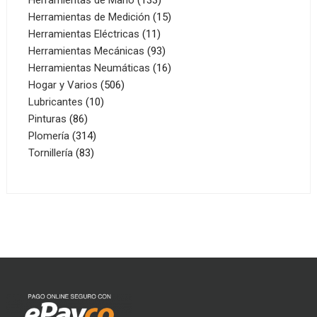
productos
15
Herramientas de Medición
15
11
productos
Herramientas Eléctricas
11
productos
93
Herramientas Mecánicas
93
productos
16
Herramientas Neumáticas
16
506
productos
Hogar y Varios
506
10
productos
Lubricantes
10
86
productos
Pinturas
86
productos
314
Plomería
314
83
productos
Tornillería
83
productos