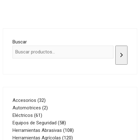
Buscar
32
Accesorios
32
productos
2
Automotrices
2
61
productos
Eléctricos
61
productos
58
Equipos de Seguridad
58
productos
108
Herramientas Abrasivas
108
120
productos
Herramientas Agrícolas
120