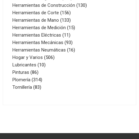
productos
130
Herramientas de Construcción
130
156
productos
Herramientas de Corte
156
productos
133
Herramientas de Mano
133
productos
15
Herramientas de Medición
15
11
productos
Herramientas Eléctricas
11
productos
93
Herramientas Mecánicas
93
productos
16
Herramientas Neumáticas
16
506
productos
Hogar y Varios
506
10
productos
Lubricantes
10
86
productos
Pinturas
86
productos
314
Plomería
314
83
productos
Tornillería
83
productos