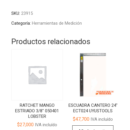
LASER
l
CILINDRICO
t
SKU:
23915
5
e
RAYOS
r
Categoría:
Herramientas de Medición
VERDE
n
NLC520
a
Productos relacionados
UYUSTOOLS
t
cantidad
i
v
e
:
RATCHET MANGO
ESCUADRA CANTERO 24″
ESTRIADO 3/8″ 050401
ECT024 UYUSTOOLS
LOBSTER
$
47,700
IVA incluído
$
27,000
IVA incluído