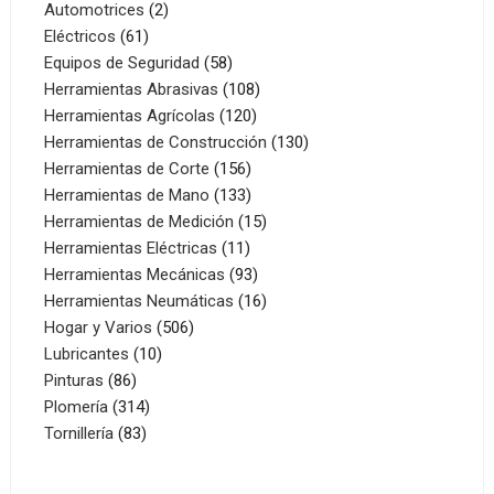
productos
2
Automotrices
2
61
productos
Eléctricos
61
productos
58
Equipos de Seguridad
58
productos
108
Herramientas Abrasivas
108
120
productos
Herramientas Agrícolas
120
productos
130
Herramientas de Construcción
130
156
productos
Herramientas de Corte
156
productos
133
Herramientas de Mano
133
productos
15
Herramientas de Medición
15
11
productos
Herramientas Eléctricas
11
productos
93
Herramientas Mecánicas
93
productos
16
Herramientas Neumáticas
16
506
productos
Hogar y Varios
506
10
productos
Lubricantes
10
86
productos
Pinturas
86
productos
314
Plomería
314
83
productos
Tornillería
83
productos