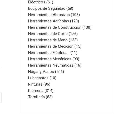
61
productos
Eléctricos
61
productos
58
Equipos de Seguridad
58
productos
108
Herramientas Abrasivas
108
120
productos
Herramientas Agrícolas
120
productos
130
Herramientas de Construcción
130
156
productos
Herramientas de Corte
156
productos
133
Herramientas de Mano
133
productos
15
Herramientas de Medición
15
11
productos
Herramientas Eléctricas
11
productos
93
Herramientas Mecánicas
93
productos
16
Herramientas Neumáticas
16
506
productos
Hogar y Varios
506
10
productos
Lubricantes
10
86
productos
Pinturas
86
productos
314
Plomería
314
83
productos
Tornillería
83
productos