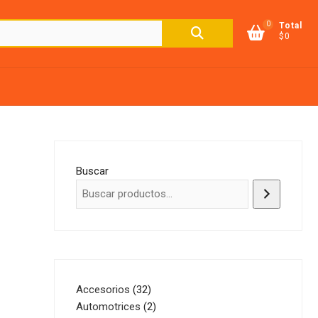
0
Buscar
Total
$0
por:
Buscar
32
Accesorios
32
productos
2
Automotrices
2