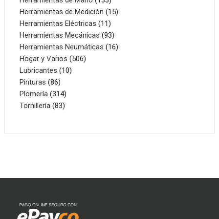
productos
15
Herramientas de Medición
15
11
productos
Herramientas Eléctricas
11
productos
93
Herramientas Mecánicas
93
productos
16
Herramientas Neumáticas
16
506
productos
Hogar y Varios
506
10
productos
Lubricantes
10
86
productos
Pinturas
86
productos
314
Plomería
314
83
productos
Tornillería
83
productos