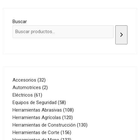
Buscar
32
Accesorios
32
productos
2
Automotrices
2
61
productos
Eléctricos
61
productos
58
Equipos de Seguridad
58
productos
108
Herramientas Abrasivas
108
120
productos
Herramientas Agrícolas
120
productos
130
Herramientas de Construcción
130
156
productos
Herramientas de Corte
156
productos
133
Herramientas de Mano
133