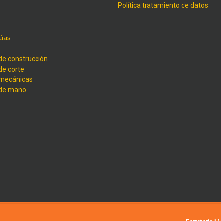
Política tratamiento de datos
úas
de construcción
de corte
 mecánicas
 de mano