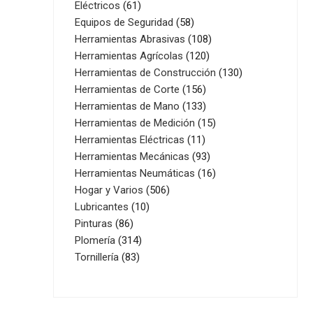
61
productos
Eléctricos
61
productos
58
Equipos de Seguridad
58
productos
108
Herramientas Abrasivas
108
120
productos
Herramientas Agrícolas
120
productos
130
Herramientas de Construcción
130
156
productos
Herramientas de Corte
156
productos
133
Herramientas de Mano
133
productos
15
Herramientas de Medición
15
11
productos
Herramientas Eléctricas
11
productos
93
Herramientas Mecánicas
93
productos
16
Herramientas Neumáticas
16
506
productos
Hogar y Varios
506
10
productos
Lubricantes
10
86
productos
Pinturas
86
productos
314
Plomería
314
83
productos
Tornillería
83
productos