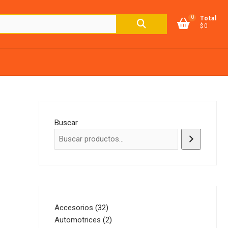
0
Buscar
Total
$0
por:
Buscar
32
Accesorios
32
productos
2
Automotrices
2