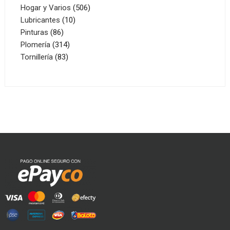
506
productos
Hogar y Varios
506
10
productos
Lubricantes
10
86
productos
Pinturas
86
productos
314
Plomería
314
83
productos
Tornillería
83
productos