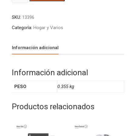
SILICONA
l
SJ0016
t
SKU:
13396
PTS16U
e
UYUSTOOLS
r
Categoría:
Hogar y Varios
cantidad
n
a
t
Información adicional
i
v
e
Información adicional
:
PESO
0.355 kg
Productos relacionados