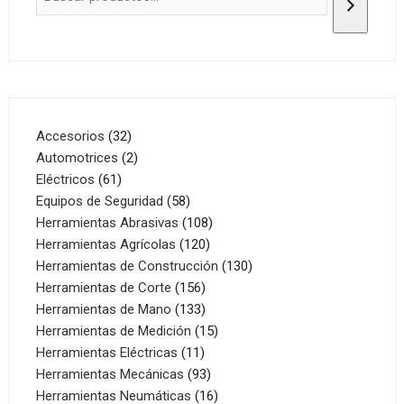
32
Accesorios
32
productos
2
Automotrices
2
61
productos
Eléctricos
61
productos
58
Equipos de Seguridad
58
productos
108
Herramientas Abrasivas
108
120
productos
Herramientas Agrícolas
120
productos
130
Herramientas de Construcción
130
156
productos
Herramientas de Corte
156
productos
133
Herramientas de Mano
133
productos
15
Herramientas de Medición
15
11
productos
Herramientas Eléctricas
11
productos
93
Herramientas Mecánicas
93
productos
16
Herramientas Neumáticas
16