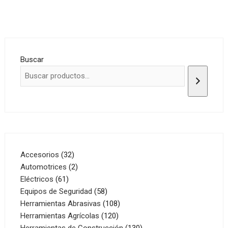
Buscar
32
Accesorios
32
productos
2
Automotrices
2
61
productos
Eléctricos
61
productos
58
Equipos de Seguridad
58
productos
108
Herramientas Abrasivas
108
120
productos
Herramientas Agrícolas
120
productos
130
Herramientas de Construcción
130