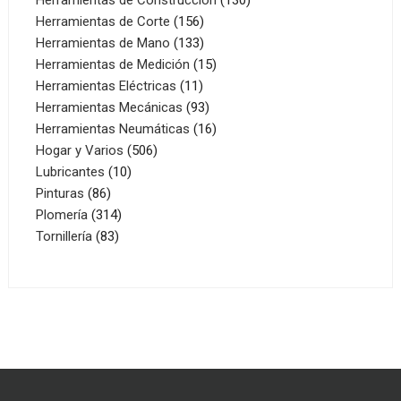
156
productos
Herramientas de Corte
156
productos
133
Herramientas de Mano
133
productos
15
Herramientas de Medición
15
11
productos
Herramientas Eléctricas
11
productos
93
Herramientas Mecánicas
93
productos
16
Herramientas Neumáticas
16
506
productos
Hogar y Varios
506
10
productos
Lubricantes
10
86
productos
Pinturas
86
productos
314
Plomería
314
83
productos
Tornillería
83
productos