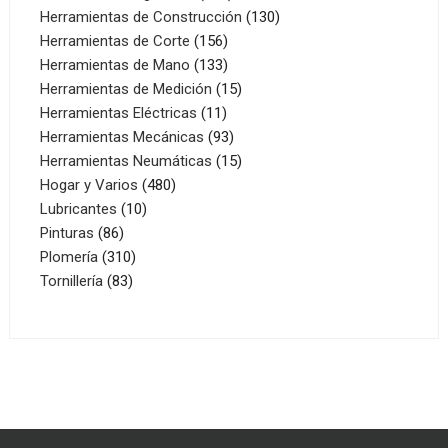
productos
130
Herramientas de Construcción
130
156
productos
Herramientas de Corte
156
productos
133
Herramientas de Mano
133
productos
15
Herramientas de Medición
15
11
productos
Herramientas Eléctricas
11
productos
93
Herramientas Mecánicas
93
productos
15
Herramientas Neumáticas
15
480
productos
Hogar y Varios
480
10
productos
Lubricantes
10
86
productos
Pinturas
86
productos
310
Plomería
310
83
productos
Tornillería
83
productos