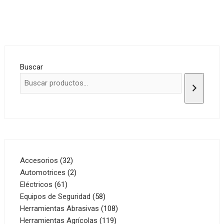
Buscar
32
Accesorios
32
productos
2
Automotrices
2
61
productos
Eléctricos
61
productos
58
Equipos de Seguridad
58
productos
108
Herramientas Abrasivas
108
119
productos
Herramientas Agrícolas
119