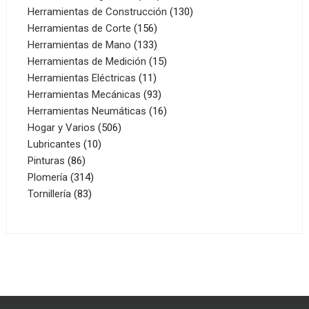
productos
130
Herramientas de Construcción
130
156
productos
Herramientas de Corte
156
productos
133
Herramientas de Mano
133
productos
15
Herramientas de Medición
15
11
productos
Herramientas Eléctricas
11
productos
93
Herramientas Mecánicas
93
productos
16
Herramientas Neumáticas
16
506
productos
Hogar y Varios
506
10
productos
Lubricantes
10
86
productos
Pinturas
86
productos
314
Plomería
314
83
productos
Tornillería
83
productos