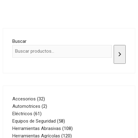
Buscar
32
Accesorios
32
productos
2
Automotrices
2
61
productos
Eléctricos
61
productos
58
Equipos de Seguridad
58
productos
108
Herramientas Abrasivas
108
120
productos
Herramientas Agrícolas
120