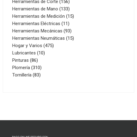
156
productos
Herramientas de Corte
156
productos
133
Herramientas de Mano
133
productos
15
Herramientas de Medición
15
11
productos
Herramientas Eléctricas
11
productos
93
Herramientas Mecánicas
93
productos
15
Herramientas Neumáticas
15
475
productos
Hogar y Varios
475
10
productos
Lubricantes
10
86
productos
Pinturas
86
productos
310
Plomería
310
83
productos
Tornillería
83
productos