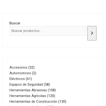
Buscar
32
Accesorios
32
productos
2
Automotrices
2
61
productos
Eléctricos
61
productos
58
Equipos de Seguridad
58
productos
108
Herramientas Abrasivas
108
120
productos
Herramientas Agrícolas
120
productos
130
Herramientas de Construcción
130