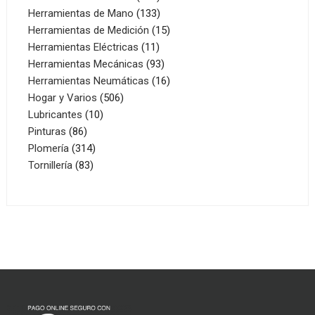
productos
133
Herramientas de Mano
133
productos
15
Herramientas de Medición
15
11
productos
Herramientas Eléctricas
11
productos
93
Herramientas Mecánicas
93
productos
16
Herramientas Neumáticas
16
506
productos
Hogar y Varios
506
10
productos
Lubricantes
10
86
productos
Pinturas
86
productos
314
Plomería
314
83
productos
Tornillería
83
productos