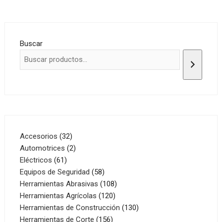
Buscar
32
Accesorios
32
productos
2
Automotrices
2
61
productos
Eléctricos
61
productos
58
Equipos de Seguridad
58
productos
108
Herramientas Abrasivas
108
120
productos
Herramientas Agrícolas
120
productos
130
Herramientas de Construcción
130
156
productos
Herramientas de Corte
156