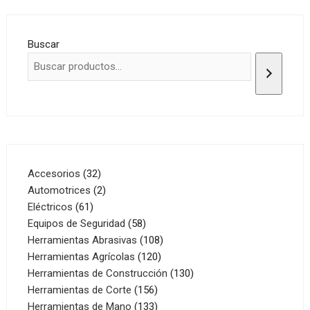
Buscar
32
Accesorios
32
productos
2
Automotrices
2
61
productos
Eléctricos
61
productos
58
Equipos de Seguridad
58
productos
108
Herramientas Abrasivas
108
120
productos
Herramientas Agrícolas
120
productos
130
Herramientas de Construcción
130
156
productos
Herramientas de Corte
156
productos
133
Herramientas de Mano
133