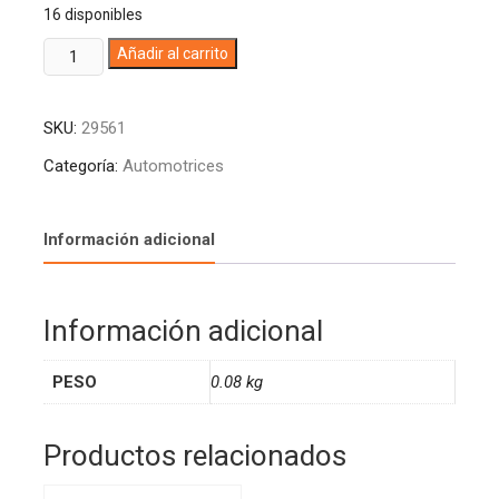
16 disponibles
SILICONA
A
Añadir al carrito
AFIX
l
PEGADIT
t
SKU:
29561
NEU
e
AUTOMOTRIZ
r
Categoría:
Automotrices
NEGRA
n
A.T
a
BLISTER
t
Información adicional
X
i
50
v
ML
e
Información adicional
0406869
:
ARTECOLA
PESO
0.08 kg
(12)
cantidad
Productos relacionados