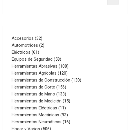
32
Accesorios
32
productos
2
Automotrices
2
61
productos
Eléctricos
61
productos
58
Equipos de Seguridad
58
productos
108
Herramientas Abrasivas
108
120
productos
Herramientas Agrícolas
120
productos
130
Herramientas de Construcción
130
156
productos
Herramientas de Corte
156
productos
133
Herramientas de Mano
133
productos
15
Herramientas de Medición
15
11
productos
Herramientas Eléctricas
11
productos
93
Herramientas Mecánicas
93
productos
16
Herramientas Neumáticas
16
506
productos
Hogar y Varios
506