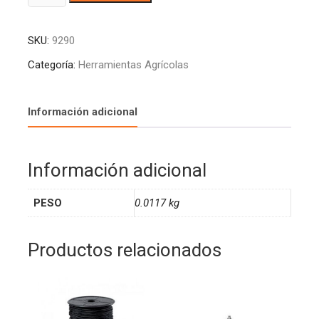
MATIZADA
l
#4
t
SKU:
9290
X
e
MTS
r
Categoría:
Herramientas Agrícolas
TITAN
n
2334
a
(500
t
Información adicional
MTS)
i
cantidad
v
e
Información adicional
:
PESO
0.0117 kg
Productos relacionados