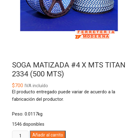
SOGA MATIZADA #4 X MTS TITAN
2334 (500 MTS)
$
700
IVA incluído
El producto entregado puede variar de acuerdo a la
fabricación del productor.
Peso: 0.0117kg
1546 disponibles
SOGA
A
Añadir al carrito