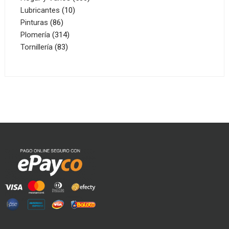
10
productos
Lubricantes
10
86
productos
Pinturas
86
productos
314
Plomería
314
83
productos
Tornillería
83
productos