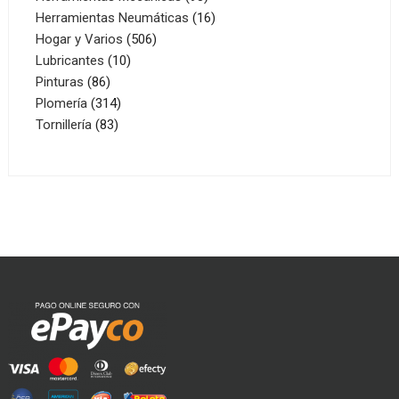
productos
16
Herramientas Neumáticas
16
506
productos
Hogar y Varios
506
10
productos
Lubricantes
10
86
productos
Pinturas
86
productos
314
Plomería
314
83
productos
Tornillería
83
productos