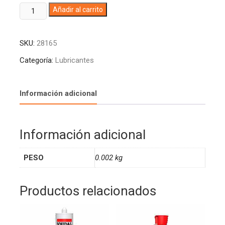
SOLD
A
Añadir al carrito
EPOXICA
l
PEGADIT
t
SKU:
28165
RAPIDA
e
BLISTER
r
Categoría:
Lubricantes
X
n
16GM
a
0402867
t
Información adicional
ARTECOLA
i
(12)
v
cantidad
e
Información adicional
:
PESO
0.002 kg
Productos relacionados