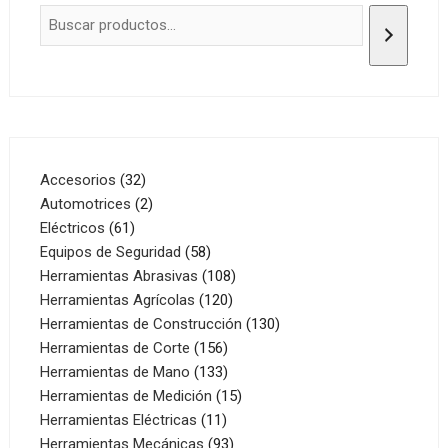
32
Accesorios
32
productos
2
Automotrices
2
61
productos
Eléctricos
61
productos
58
Equipos de Seguridad
58
productos
108
Herramientas Abrasivas
108
120
productos
Herramientas Agrícolas
120
productos
130
Herramientas de Construcción
130
156
productos
Herramientas de Corte
156
productos
133
Herramientas de Mano
133
productos
15
Herramientas de Medición
15
11
productos
Herramientas Eléctricas
11
productos
93
Herramientas Mecánicas
93