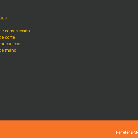
úas
de construcción
de corte
 mecánicas
 de mano
Ferreteria 