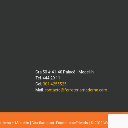
Cra 50 # 41-40 Palacé - Medellín
Tel: 444 29 11
Cel:
301 4255525
Mail:
contacto@ferreteriamoderna.com
Moderna – Medellín | Diseñado por:
EcommerceFriends
| © 2022
WordPress