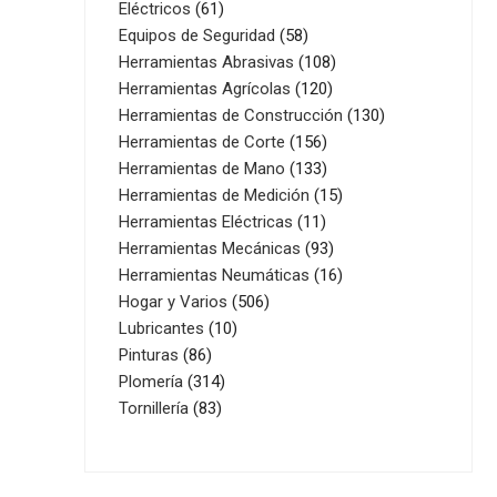
61
productos
Eléctricos
61
productos
58
Equipos de Seguridad
58
productos
108
Herramientas Abrasivas
108
120
productos
Herramientas Agrícolas
120
productos
130
Herramientas de Construcción
130
156
productos
Herramientas de Corte
156
productos
133
Herramientas de Mano
133
productos
15
Herramientas de Medición
15
11
productos
Herramientas Eléctricas
11
productos
93
Herramientas Mecánicas
93
productos
16
Herramientas Neumáticas
16
506
productos
Hogar y Varios
506
10
productos
Lubricantes
10
86
productos
Pinturas
86
productos
314
Plomería
314
83
productos
Tornillería
83
productos