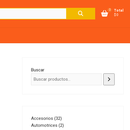
0
Buscar
Total
$0
por:
Buscar
32
Accesorios
32
productos
2
Automotrices
2