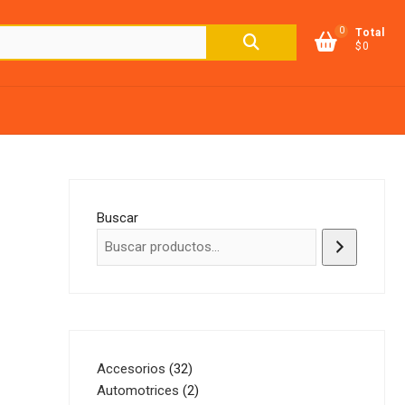
0
Buscar
Total
$0
por:
Buscar
32
Accesorios
32
productos
2
Automotrices
2