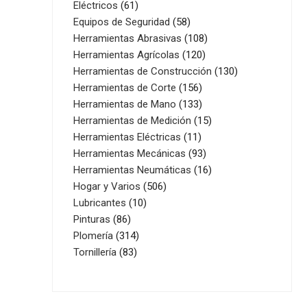
61
productos
Eléctricos
61
productos
58
Equipos de Seguridad
58
productos
108
Herramientas Abrasivas
108
120
productos
Herramientas Agrícolas
120
productos
130
Herramientas de Construcción
130
156
productos
Herramientas de Corte
156
productos
133
Herramientas de Mano
133
productos
15
Herramientas de Medición
15
11
productos
Herramientas Eléctricas
11
productos
93
Herramientas Mecánicas
93
productos
16
Herramientas Neumáticas
16
506
productos
Hogar y Varios
506
10
productos
Lubricantes
10
86
productos
Pinturas
86
productos
314
Plomería
314
83
productos
Tornillería
83
productos