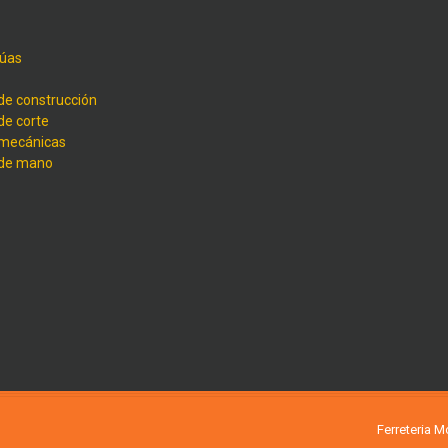
úas
de construcción
de corte
 mecánicas
 de mano
Ferreteria 