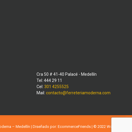
Cra 50 # 41-40 Palacé - Medellín
Tel: 444 29 11
Cel:
301 4255525
Mail:
contacto@ferreteriamoderna.com
Moderna – Medellín | Diseñado por:
EcommerceFriends
| © 2022
WordPress