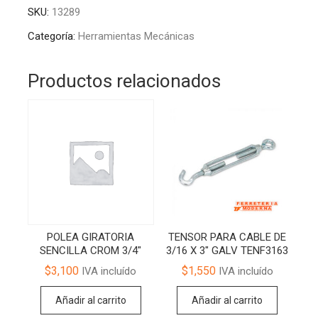
BANCO
t
SKU:
13289
4"
e
UYUSTOOLS
r
Categoría:
Herramientas Mecánicas
TOB204
n
cantidad
a
Productos relacionados
t
i
v
e
:
POLEA GIRATORIA
TENSOR PARA CABLE DE
SENCILLA CROM 3/4″
3/16 X 3″ GALV TENF3163
$
3,100
$
1,550
IVA incluído
IVA incluído
Añadir al carrito
Añadir al carrito