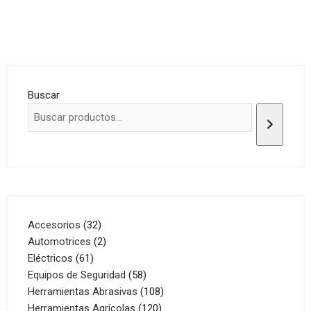
Buscar
32
Accesorios
32
productos
2
Automotrices
2
61
productos
Eléctricos
61
productos
58
Equipos de Seguridad
58
productos
108
Herramientas Abrasivas
108
120
productos
Herramientas Agrícolas
120