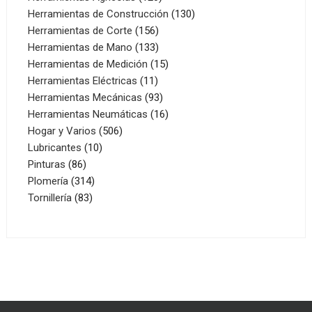
productos
130
Herramientas de Construcción
130
156
productos
Herramientas de Corte
156
productos
133
Herramientas de Mano
133
productos
15
Herramientas de Medición
15
11
productos
Herramientas Eléctricas
11
productos
93
Herramientas Mecánicas
93
productos
16
Herramientas Neumáticas
16
506
productos
Hogar y Varios
506
10
productos
Lubricantes
10
86
productos
Pinturas
86
productos
314
Plomería
314
83
productos
Tornillería
83
productos