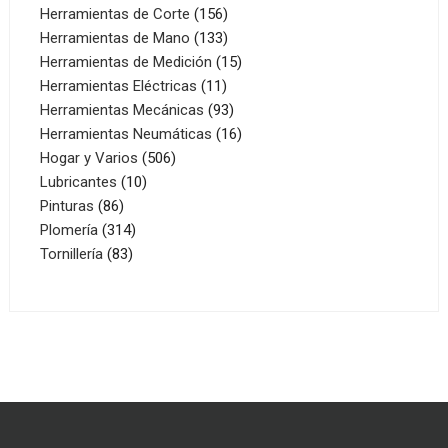
156
productos
Herramientas de Corte
156
productos
133
Herramientas de Mano
133
productos
15
Herramientas de Medición
15
11
productos
Herramientas Eléctricas
11
productos
93
Herramientas Mecánicas
93
productos
16
Herramientas Neumáticas
16
506
productos
Hogar y Varios
506
10
productos
Lubricantes
10
86
productos
Pinturas
86
productos
314
Plomería
314
83
productos
Tornillería
83
productos