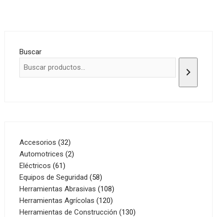
Buscar
32
Accesorios
32
productos
2
Automotrices
2
61
productos
Eléctricos
61
productos
58
Equipos de Seguridad
58
productos
108
Herramientas Abrasivas
108
120
productos
Herramientas Agrícolas
120
productos
130
Herramientas de Construcción
130