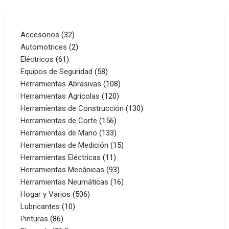
32
Accesorios
32
productos
2
Automotrices
2
61
productos
Eléctricos
61
productos
58
Equipos de Seguridad
58
productos
108
Herramientas Abrasivas
108
120
productos
Herramientas Agrícolas
120
productos
130
Herramientas de Construcción
130
156
productos
Herramientas de Corte
156
productos
133
Herramientas de Mano
133
productos
15
Herramientas de Medición
15
11
productos
Herramientas Eléctricas
11
productos
93
Herramientas Mecánicas
93
productos
16
Herramientas Neumáticas
16
506
productos
Hogar y Varios
506
10
productos
Lubricantes
10
86
productos
Pinturas
86