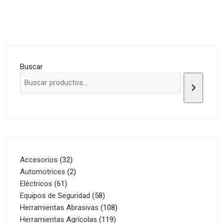
Buscar
32
Accesorios
32
productos
2
Automotrices
2
61
productos
Eléctricos
61
productos
58
Equipos de Seguridad
58
productos
108
Herramientas Abrasivas
108
119
productos
Herramientas Agrícolas
119