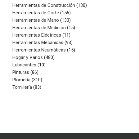
productos
130
Herramientas de Construcción
130
156
productos
Herramientas de Corte
156
productos
133
Herramientas de Mano
133
productos
15
Herramientas de Medición
15
11
productos
Herramientas Eléctricas
11
productos
93
Herramientas Mecánicas
93
productos
15
Herramientas Neumáticas
15
480
productos
Hogar y Varios
480
10
productos
Lubricantes
10
86
productos
Pinturas
86
productos
310
Plomería
310
83
productos
Tornillería
83
productos