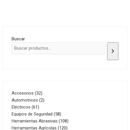
Buscar
32
Accesorios
32
productos
2
Automotrices
2
61
productos
Eléctricos
61
productos
58
Equipos de Seguridad
58
productos
108
Herramientas Abrasivas
108
120
productos
Herramientas Agrícolas
120