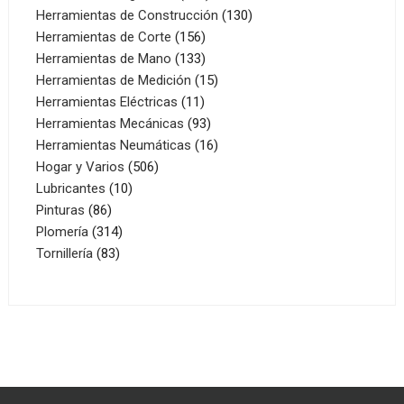
productos
130
Herramientas de Construcción
130
156
productos
Herramientas de Corte
156
productos
133
Herramientas de Mano
133
productos
15
Herramientas de Medición
15
11
productos
Herramientas Eléctricas
11
productos
93
Herramientas Mecánicas
93
productos
16
Herramientas Neumáticas
16
506
productos
Hogar y Varios
506
10
productos
Lubricantes
10
86
productos
Pinturas
86
productos
314
Plomería
314
83
productos
Tornillería
83
productos