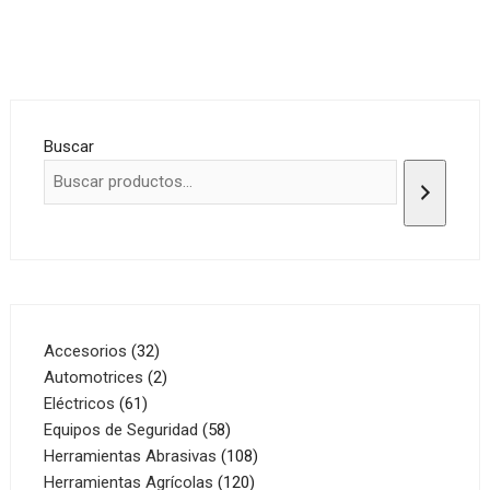
Buscar
32
Accesorios
32
productos
2
Automotrices
2
61
productos
Eléctricos
61
productos
58
Equipos de Seguridad
58
productos
108
Herramientas Abrasivas
108
120
productos
Herramientas Agrícolas
120