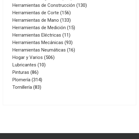
productos
130
Herramientas de Construcción
130
156
productos
Herramientas de Corte
156
productos
133
Herramientas de Mano
133
productos
15
Herramientas de Medición
15
11
productos
Herramientas Eléctricas
11
productos
93
Herramientas Mecánicas
93
productos
16
Herramientas Neumáticas
16
506
productos
Hogar y Varios
506
10
productos
Lubricantes
10
86
productos
Pinturas
86
productos
314
Plomería
314
83
productos
Tornillería
83
productos