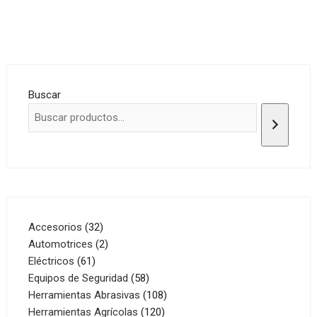
Buscar
32
Accesorios
32
productos
2
Automotrices
2
61
productos
Eléctricos
61
productos
58
Equipos de Seguridad
58
productos
108
Herramientas Abrasivas
108
120
productos
Herramientas Agrícolas
120