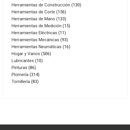
productos
130
Herramientas de Construcción
130
156
productos
Herramientas de Corte
156
productos
133
Herramientas de Mano
133
productos
15
Herramientas de Medición
15
11
productos
Herramientas Eléctricas
11
productos
93
Herramientas Mecánicas
93
productos
16
Herramientas Neumáticas
16
506
productos
Hogar y Varios
506
10
productos
Lubricantes
10
86
productos
Pinturas
86
productos
314
Plomería
314
83
productos
Tornillería
83
productos