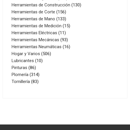
productos
130
Herramientas de Construcción
130
156
productos
Herramientas de Corte
156
productos
133
Herramientas de Mano
133
productos
15
Herramientas de Medición
15
11
productos
Herramientas Eléctricas
11
productos
93
Herramientas Mecánicas
93
productos
16
Herramientas Neumáticas
16
506
productos
Hogar y Varios
506
10
productos
Lubricantes
10
86
productos
Pinturas
86
productos
314
Plomería
314
83
productos
Tornillería
83
productos