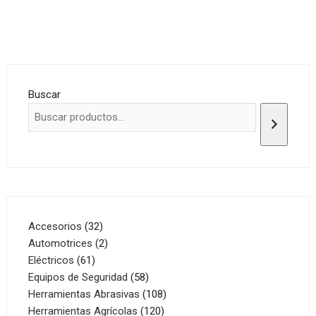
Buscar
32
Accesorios
32
productos
2
Automotrices
2
61
productos
Eléctricos
61
productos
58
Equipos de Seguridad
58
productos
108
Herramientas Abrasivas
108
120
productos
Herramientas Agrícolas
120