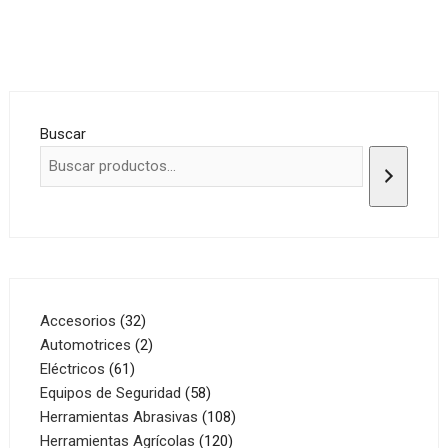
Buscar
32
Accesorios
32
productos
2
Automotrices
2
61
productos
Eléctricos
61
productos
58
Equipos de Seguridad
58
productos
108
Herramientas Abrasivas
108
120
productos
Herramientas Agrícolas
120