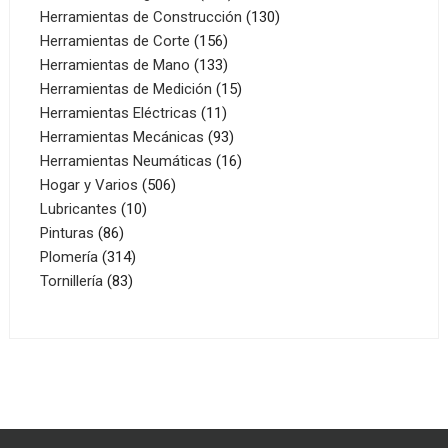
productos
130
Herramientas de Construcción
130
156
productos
Herramientas de Corte
156
productos
133
Herramientas de Mano
133
productos
15
Herramientas de Medición
15
11
productos
Herramientas Eléctricas
11
productos
93
Herramientas Mecánicas
93
productos
16
Herramientas Neumáticas
16
506
productos
Hogar y Varios
506
10
productos
Lubricantes
10
86
productos
Pinturas
86
productos
314
Plomería
314
83
productos
Tornillería
83
productos