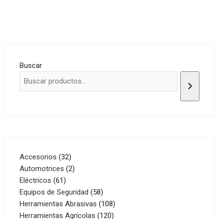
Buscar
32
Accesorios
32
productos
2
Automotrices
2
61
productos
Eléctricos
61
productos
58
Equipos de Seguridad
58
productos
108
Herramientas Abrasivas
108
120
productos
Herramientas Agrícolas
120