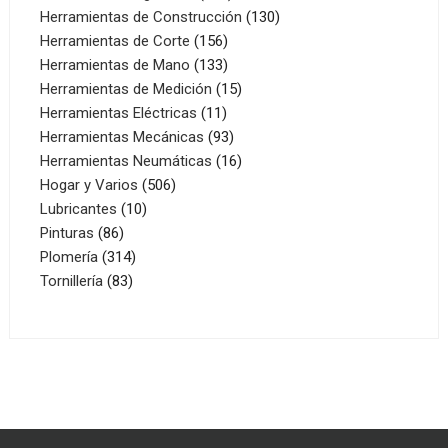
productos
130
Herramientas de Construcción
130
156
productos
Herramientas de Corte
156
productos
133
Herramientas de Mano
133
productos
15
Herramientas de Medición
15
11
productos
Herramientas Eléctricas
11
productos
93
Herramientas Mecánicas
93
productos
16
Herramientas Neumáticas
16
506
productos
Hogar y Varios
506
10
productos
Lubricantes
10
86
productos
Pinturas
86
productos
314
Plomería
314
83
productos
Tornillería
83
productos