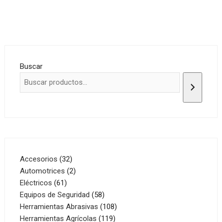
Buscar
32
Accesorios
32
productos
2
Automotrices
2
61
productos
Eléctricos
61
productos
58
Equipos de Seguridad
58
productos
108
Herramientas Abrasivas
108
119
productos
Herramientas Agrícolas
119