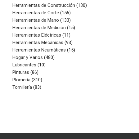
productos
130
Herramientas de Construcción
130
156
productos
Herramientas de Corte
156
productos
133
Herramientas de Mano
133
productos
15
Herramientas de Medición
15
11
productos
Herramientas Eléctricas
11
productos
93
Herramientas Mecánicas
93
productos
15
Herramientas Neumáticas
15
480
productos
Hogar y Varios
480
10
productos
Lubricantes
10
86
productos
Pinturas
86
productos
310
Plomería
310
83
productos
Tornillería
83
productos