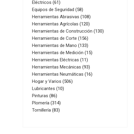
61
productos
Eléctricos
61
productos
58
Equipos de Seguridad
58
productos
108
Herramientas Abrasivas
108
120
productos
Herramientas Agrícolas
120
productos
130
Herramientas de Construcción
130
156
productos
Herramientas de Corte
156
productos
133
Herramientas de Mano
133
productos
15
Herramientas de Medición
15
11
productos
Herramientas Eléctricas
11
productos
93
Herramientas Mecánicas
93
productos
16
Herramientas Neumáticas
16
506
productos
Hogar y Varios
506
10
productos
Lubricantes
10
86
productos
Pinturas
86
productos
314
Plomería
314
83
productos
Tornillería
83
productos