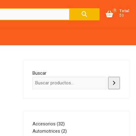
0
Buscar
Total
$0
por:
Buscar
32
Accesorios
32
productos
2
Automotrices
2