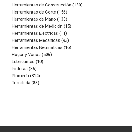
productos
130
Herramientas de Construcción
130
156
productos
Herramientas de Corte
156
productos
133
Herramientas de Mano
133
productos
15
Herramientas de Medición
15
11
productos
Herramientas Eléctricas
11
productos
93
Herramientas Mecánicas
93
productos
16
Herramientas Neumáticas
16
506
productos
Hogar y Varios
506
10
productos
Lubricantes
10
86
productos
Pinturas
86
productos
314
Plomería
314
83
productos
Tornillería
83
productos