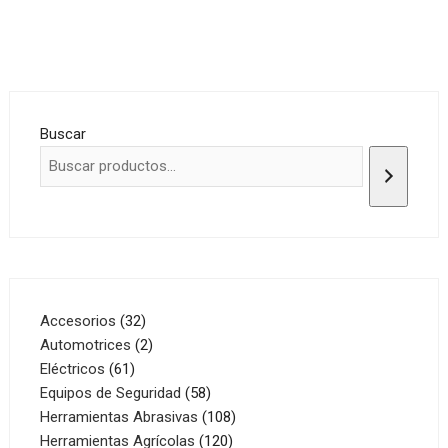
Buscar
32
Accesorios
32
productos
2
Automotrices
2
61
productos
Eléctricos
61
productos
58
Equipos de Seguridad
58
productos
108
Herramientas Abrasivas
108
120
productos
Herramientas Agrícolas
120