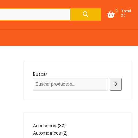
0
Buscar
Total
$0
por:
Buscar
32
Accesorios
32
productos
2
Automotrices
2