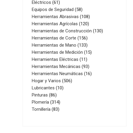
61
productos
Eléctricos
61
productos
58
Equipos de Seguridad
58
productos
108
Herramientas Abrasivas
108
120
productos
Herramientas Agrícolas
120
productos
130
Herramientas de Construcción
130
156
productos
Herramientas de Corte
156
productos
133
Herramientas de Mano
133
productos
15
Herramientas de Medición
15
11
productos
Herramientas Eléctricas
11
productos
93
Herramientas Mecánicas
93
productos
16
Herramientas Neumáticas
16
506
productos
Hogar y Varios
506
10
productos
Lubricantes
10
86
productos
Pinturas
86
productos
314
Plomería
314
83
productos
Tornillería
83
productos