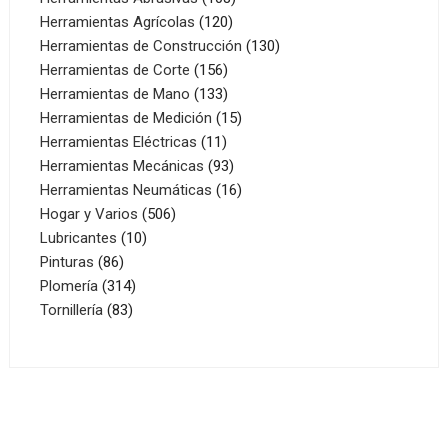
120
productos
Herramientas Agrícolas
120
productos
130
Herramientas de Construcción
130
156
productos
Herramientas de Corte
156
productos
133
Herramientas de Mano
133
productos
15
Herramientas de Medición
15
11
productos
Herramientas Eléctricas
11
productos
93
Herramientas Mecánicas
93
productos
16
Herramientas Neumáticas
16
506
productos
Hogar y Varios
506
10
productos
Lubricantes
10
86
productos
Pinturas
86
productos
314
Plomería
314
83
productos
Tornillería
83
productos