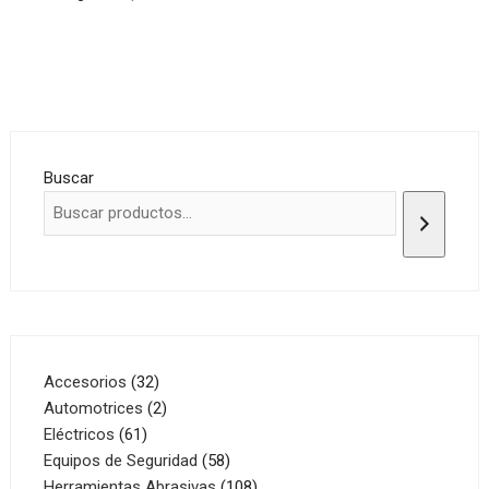
Buscar
32
Accesorios
32
productos
2
Automotrices
2
61
productos
Eléctricos
61
productos
58
Equipos de Seguridad
58
productos
108
Herramientas Abrasivas
108