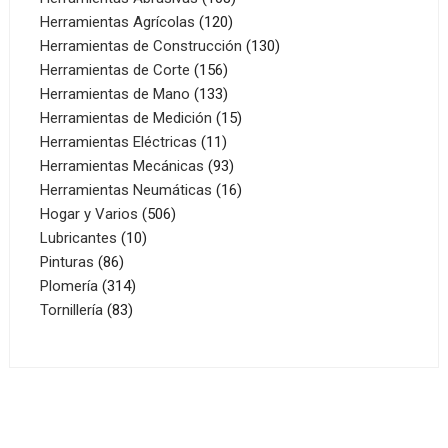
120
productos
Herramientas Agrícolas
120
productos
130
Herramientas de Construcción
130
156
productos
Herramientas de Corte
156
productos
133
Herramientas de Mano
133
productos
15
Herramientas de Medición
15
11
productos
Herramientas Eléctricas
11
productos
93
Herramientas Mecánicas
93
productos
16
Herramientas Neumáticas
16
506
productos
Hogar y Varios
506
10
productos
Lubricantes
10
86
productos
Pinturas
86
productos
314
Plomería
314
83
productos
Tornillería
83
productos