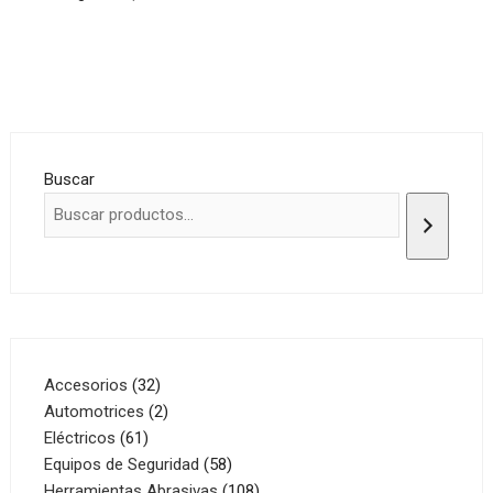
Buscar
32
Accesorios
32
productos
2
Automotrices
2
61
productos
Eléctricos
61
productos
58
Equipos de Seguridad
58
productos
108
Herramientas Abrasivas
108