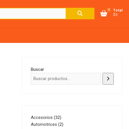
0
Buscar
Total
$0
por:
Buscar
32
Accesorios
32
productos
2
Automotrices
2