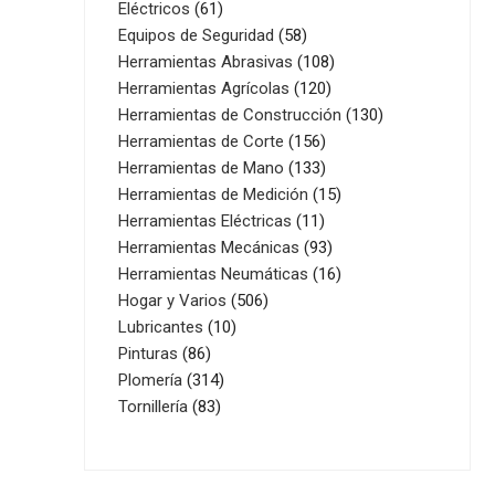
61
productos
Eléctricos
61
productos
58
Equipos de Seguridad
58
productos
108
Herramientas Abrasivas
108
120
productos
Herramientas Agrícolas
120
productos
130
Herramientas de Construcción
130
156
productos
Herramientas de Corte
156
productos
133
Herramientas de Mano
133
productos
15
Herramientas de Medición
15
11
productos
Herramientas Eléctricas
11
productos
93
Herramientas Mecánicas
93
productos
16
Herramientas Neumáticas
16
506
productos
Hogar y Varios
506
10
productos
Lubricantes
10
86
productos
Pinturas
86
productos
314
Plomería
314
83
productos
Tornillería
83
productos