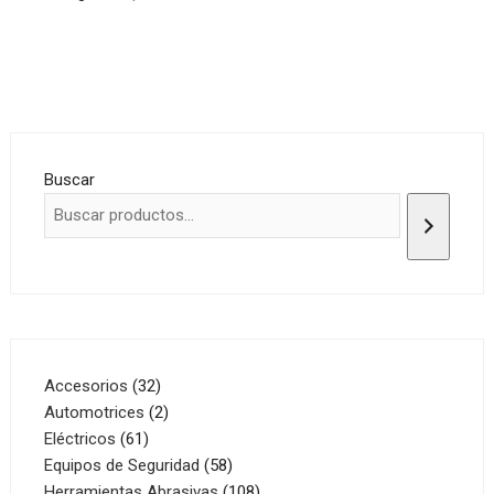
Buscar
32
Accesorios
32
productos
2
Automotrices
2
61
productos
Eléctricos
61
productos
58
Equipos de Seguridad
58
productos
108
Herramientas Abrasivas
108