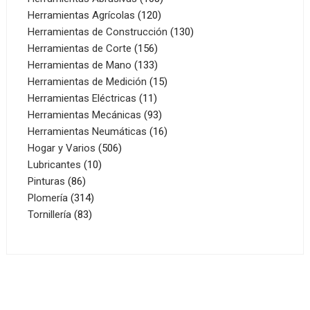
120
productos
Herramientas Agrícolas
120
productos
130
Herramientas de Construcción
130
156
productos
Herramientas de Corte
156
productos
133
Herramientas de Mano
133
productos
15
Herramientas de Medición
15
11
productos
Herramientas Eléctricas
11
productos
93
Herramientas Mecánicas
93
productos
16
Herramientas Neumáticas
16
506
productos
Hogar y Varios
506
10
productos
Lubricantes
10
86
productos
Pinturas
86
productos
314
Plomería
314
83
productos
Tornillería
83
productos