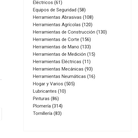
61
productos
Eléctricos
61
productos
58
Equipos de Seguridad
58
productos
108
Herramientas Abrasivas
108
120
productos
Herramientas Agrícolas
120
productos
130
Herramientas de Construcción
130
156
productos
Herramientas de Corte
156
productos
133
Herramientas de Mano
133
productos
15
Herramientas de Medición
15
11
productos
Herramientas Eléctricas
11
productos
93
Herramientas Mecánicas
93
productos
16
Herramientas Neumáticas
16
505
productos
Hogar y Varios
505
10
productos
Lubricantes
10
86
productos
Pinturas
86
productos
314
Plomería
314
83
productos
Tornillería
83
productos