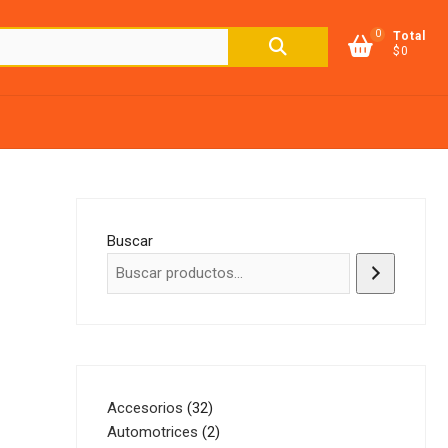
0
Buscar
Total
$0
por:
Buscar
32
Accesorios
32
productos
2
Automotrices
2