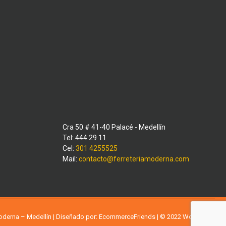
Cra 50 # 41-40 Palacé - Medellín
Tel: 444 29 11
Cel:
301 4255525
Mail:
contacto@ferreteriamoderna.com
Moderna – Medellín | Diseñado por:
EcommerceFriends
| © 2022
WordPress