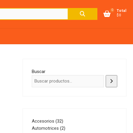
0
Buscar
Total
$0
por:
Buscar
32
Accesorios
32
productos
2
Automotrices
2