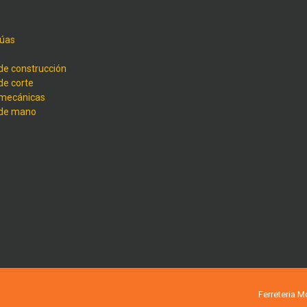
úas
de construcción
de corte
 mecánicas
 de mano
Ferreteria 