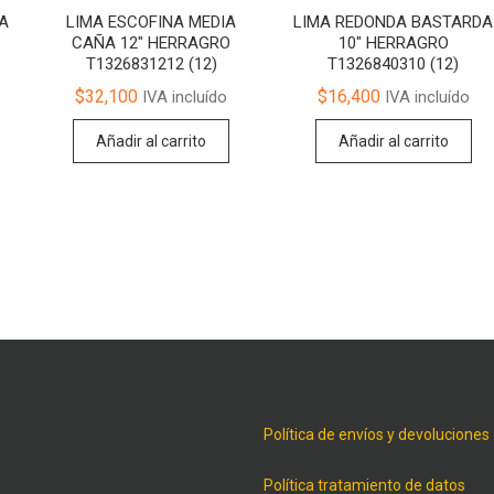
A
LIMA ESCOFINA MEDIA
LIMA REDONDA BASTARDA
CAÑA 12″ HERRAGRO
10″ HERRAGRO
T1326831212 (12)
T1326840310 (12)
$
32,100
$
16,400
IVA incluído
IVA incluído
Añadir al carrito
Añadir al carrito
Política de envíos y devoluciones
Política tratamiento de datos