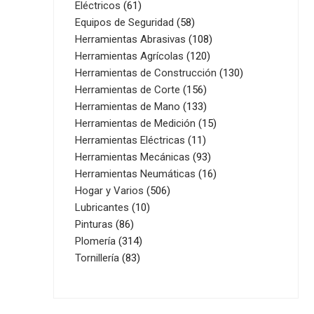
61
productos
Eléctricos
61
productos
58
Equipos de Seguridad
58
productos
108
Herramientas Abrasivas
108
120
productos
Herramientas Agrícolas
120
productos
130
Herramientas de Construcción
130
156
productos
Herramientas de Corte
156
productos
133
Herramientas de Mano
133
productos
15
Herramientas de Medición
15
11
productos
Herramientas Eléctricas
11
productos
93
Herramientas Mecánicas
93
productos
16
Herramientas Neumáticas
16
506
productos
Hogar y Varios
506
10
productos
Lubricantes
10
86
productos
Pinturas
86
productos
314
Plomería
314
83
productos
Tornillería
83
productos