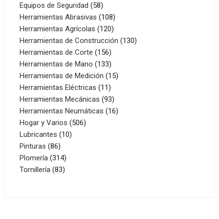
productos
58
Equipos de Seguridad
58
productos
108
Herramientas Abrasivas
108
120
productos
Herramientas Agrícolas
120
productos
130
Herramientas de Construcción
130
156
productos
Herramientas de Corte
156
productos
133
Herramientas de Mano
133
productos
15
Herramientas de Medición
15
11
productos
Herramientas Eléctricas
11
productos
93
Herramientas Mecánicas
93
productos
16
Herramientas Neumáticas
16
506
productos
Hogar y Varios
506
10
productos
Lubricantes
10
86
productos
Pinturas
86
productos
314
Plomería
314
83
productos
Tornillería
83
productos