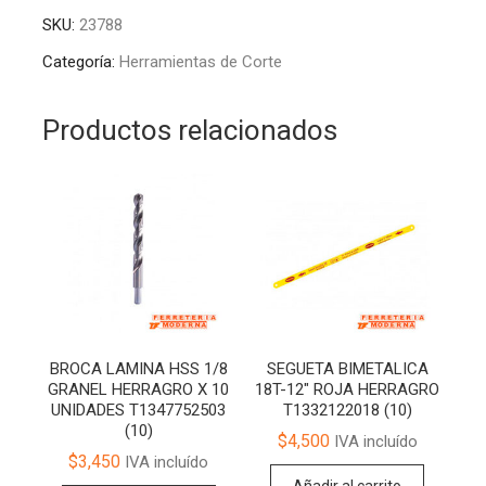
TIN
t
SKU:
23788
1/2
e
13MM
r
Categoría:
Herramientas de Corte
326348
n
TAKIMA
a
Productos relacionados
cantidad
t
i
v
e
:
BROCA LAMINA HSS 1/8
SEGUETA BIMETALICA
GRANEL HERRAGRO X 10
18T-12″ ROJA HERRAGRO
UNIDADES T1347752503
T1332122018 (10)
(10)
$
4,500
IVA incluído
$
3,450
IVA incluído
Añadir al carrito