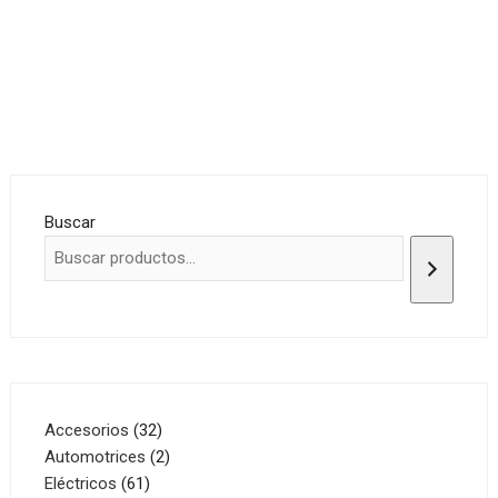
Buscar
32
Accesorios
32
productos
2
Automotrices
2
61
productos
Eléctricos
61