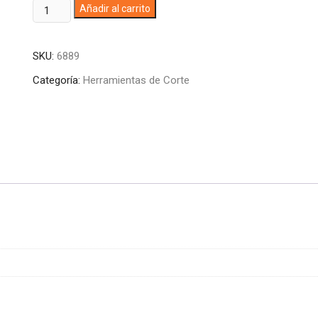
BURIL
A
Añadir al carrito
1/2
l
CARBUROY
t
SKU:
6889
(AR)
e
HOUSTON
r
Categoría:
Herramientas de Corte
cantidad
n
a
t
i
v
e
: