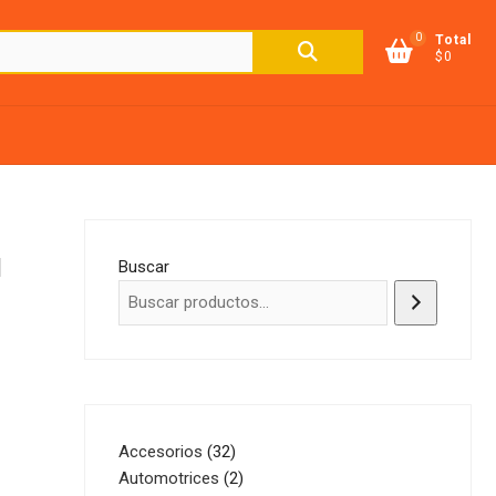
0
Buscar
Total
$0
por:
N
Buscar
32
Accesorios
32
productos
2
Automotrices
2