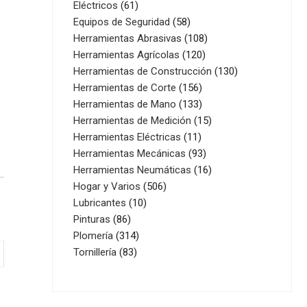
61
productos
Eléctricos
61
productos
58
Equipos de Seguridad
58
productos
108
Herramientas Abrasivas
108
120
productos
Herramientas Agrícolas
120
productos
130
Herramientas de Construcción
130
156
productos
Herramientas de Corte
156
productos
133
Herramientas de Mano
133
productos
15
Herramientas de Medición
15
11
productos
Herramientas Eléctricas
11
productos
93
Herramientas Mecánicas
93
productos
16
Herramientas Neumáticas
16
506
productos
Hogar y Varios
506
10
productos
Lubricantes
10
86
productos
Pinturas
86
productos
314
Plomería
314
83
productos
Tornillería
83
productos