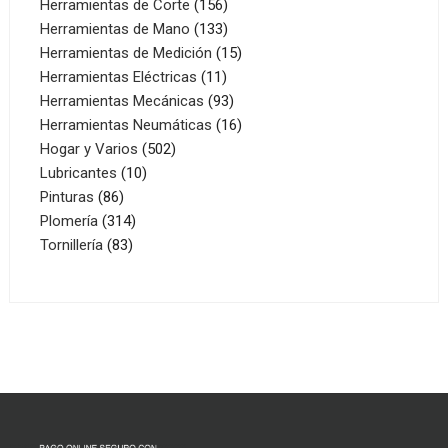
156
productos
Herramientas de Corte
156
productos
133
Herramientas de Mano
133
productos
15
Herramientas de Medición
15
11
productos
Herramientas Eléctricas
11
productos
93
Herramientas Mecánicas
93
productos
16
Herramientas Neumáticas
16
502
productos
Hogar y Varios
502
10
productos
Lubricantes
10
86
productos
Pinturas
86
productos
314
Plomería
314
83
productos
Tornillería
83
productos