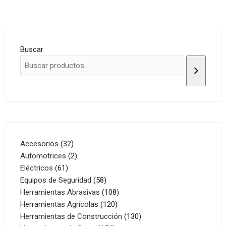
Buscar
32
Accesorios
32
productos
2
Automotrices
2
61
productos
Eléctricos
61
productos
58
Equipos de Seguridad
58
productos
108
Herramientas Abrasivas
108
120
productos
Herramientas Agrícolas
120
productos
130
Herramientas de Construcción
130