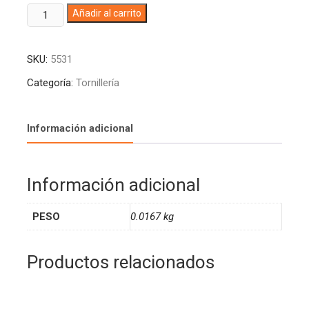
CHAZO
A
Añadir al carrito
EXPANSIVO
l
DE
t
SKU:
5531
5/16X1.1/2
e
5261E51601
r
Categoría:
Tornillería
CA
n
MEJIA
a
(25)
t
Información adicional
cantidad
i
v
e
Información adicional
:
PESO
0.0167 kg
Productos relacionados