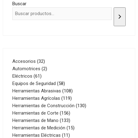
Buscar
32
Accesorios
32
productos
2
Automotrices
2
61
productos
Eléctricos
61
productos
58
Equipos de Seguridad
58
productos
108
Herramientas Abrasivas
108
119
productos
Herramientas Agrícolas
119
productos
130
Herramientas de Construcción
130
156
productos
Herramientas de Corte
156
productos
133
Herramientas de Mano
133
productos
15
Herramientas de Medición
15
11
productos
Herramientas Eléctricas
11