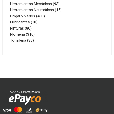
productos
93
Herramientas Mecánicas
93
productos
15
Herramientas Neumáticas
15
480
productos
Hogar y Varios
480
10
productos
Lubricantes
10
86
productos
Pinturas
86
productos
310
Plomería
310
83
productos
Tornillería
83
productos