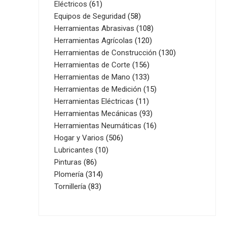
61
productos
Eléctricos
61
productos
58
Equipos de Seguridad
58
productos
108
Herramientas Abrasivas
108
120
productos
Herramientas Agrícolas
120
productos
130
Herramientas de Construcción
130
156
productos
Herramientas de Corte
156
productos
133
Herramientas de Mano
133
productos
15
Herramientas de Medición
15
11
productos
Herramientas Eléctricas
11
productos
93
Herramientas Mecánicas
93
productos
16
Herramientas Neumáticas
16
506
productos
Hogar y Varios
506
10
productos
Lubricantes
10
86
productos
Pinturas
86
productos
314
Plomería
314
83
productos
Tornillería
83
productos