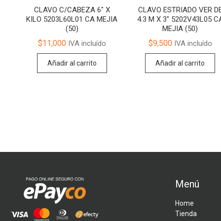
CLAVO C/CABEZA 6″ X
CLAVO ESTRIADO VER D
KILO 5203L60L01 CA MEJIA
4.3 M X 3″ 5202V43L05 C
(50)
MEJIA (50)
$
11,000
$
9,500
IVA incluído
IVA incluído
Añadir al carrito
Añadir al carrito
Menú
Home
Tienda