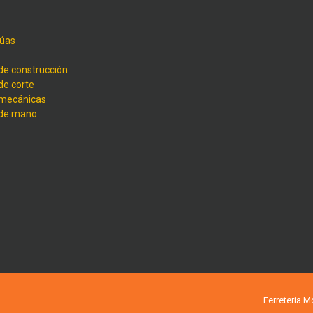
úas
de construcción
de corte
 mecánicas
 de mano
Ferreteria 