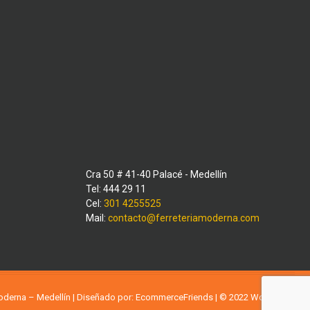
Cra 50 # 41-40 Palacé - Medellín
Tel: 444 29 11
Cel:
301 4255525
Mail:
contacto@ferreteriamoderna.com
Moderna – Medellín | Diseñado por:
EcommerceFriends
| © 2022
WordPress