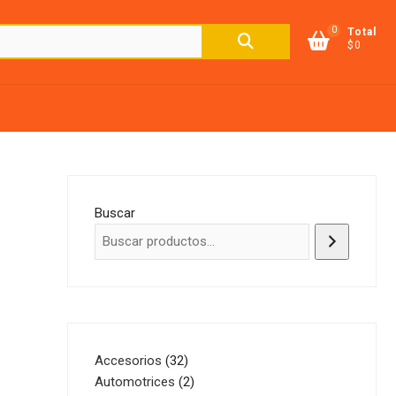
0
Buscar
Total
$0
por:
Buscar
32
Accesorios
32
productos
2
Automotrices
2