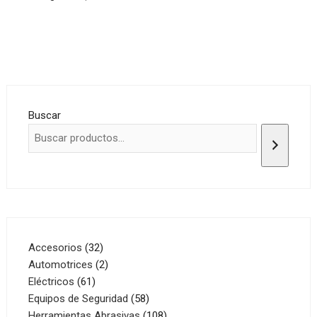
Buscar
32
Accesorios
32
productos
2
Automotrices
2
61
productos
Eléctricos
61
productos
58
Equipos de Seguridad
58
productos
108
Herramientas Abrasivas
108