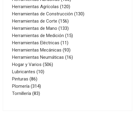
120
productos
Herramientas Agrícolas
120
productos
130
Herramientas de Construcción
130
156
productos
Herramientas de Corte
156
productos
133
Herramientas de Mano
133
productos
15
Herramientas de Medición
15
11
productos
Herramientas Eléctricas
11
productos
93
Herramientas Mecánicas
93
productos
16
Herramientas Neumáticas
16
506
productos
Hogar y Varios
506
10
productos
Lubricantes
10
86
productos
Pinturas
86
productos
314
Plomería
314
83
productos
Tornillería
83
productos