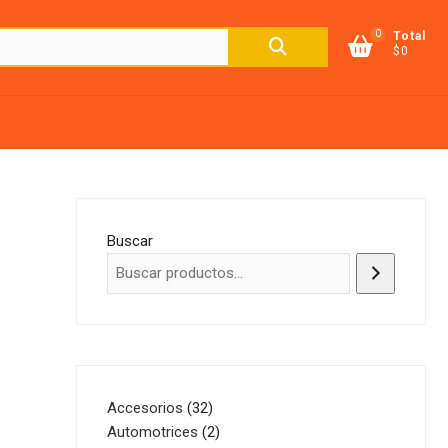
0
Buscar
Total
$0
por:
Buscar
32
Accesorios
32
productos
2
Automotrices
2