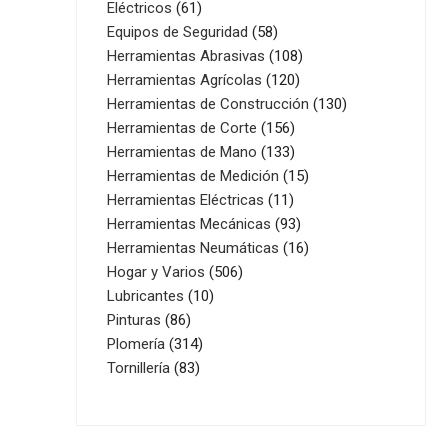
61
productos
Eléctricos
61
productos
58
Equipos de Seguridad
58
productos
108
Herramientas Abrasivas
108
120
productos
Herramientas Agrícolas
120
productos
130
Herramientas de Construcción
130
156
productos
Herramientas de Corte
156
productos
133
Herramientas de Mano
133
productos
15
Herramientas de Medición
15
11
productos
Herramientas Eléctricas
11
productos
93
Herramientas Mecánicas
93
productos
16
Herramientas Neumáticas
16
506
productos
Hogar y Varios
506
10
productos
Lubricantes
10
86
productos
Pinturas
86
productos
314
Plomería
314
83
productos
Tornillería
83
productos