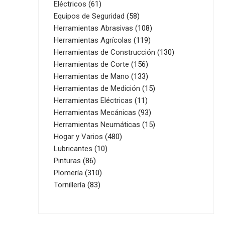
61
productos
Eléctricos
61
productos
58
Equipos de Seguridad
58
productos
108
Herramientas Abrasivas
108
119
productos
Herramientas Agrícolas
119
productos
130
Herramientas de Construcción
130
156
productos
Herramientas de Corte
156
productos
133
Herramientas de Mano
133
productos
15
Herramientas de Medición
15
11
productos
Herramientas Eléctricas
11
productos
93
Herramientas Mecánicas
93
productos
15
Herramientas Neumáticas
15
480
productos
Hogar y Varios
480
10
productos
Lubricantes
10
86
productos
Pinturas
86
productos
310
Plomería
310
83
productos
Tornillería
83
productos