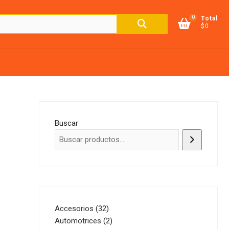
0
Buscar
Total
$0
por:
Buscar
32
Accesorios
32
productos
2
Automotrices
2