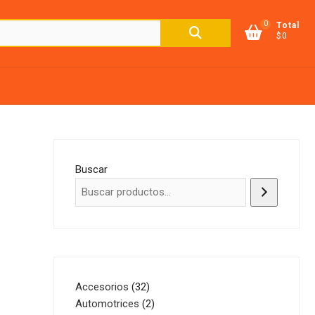
0
Buscar
Total
$0
por:
Buscar
32
Accesorios
32
productos
2
Automotrices
2