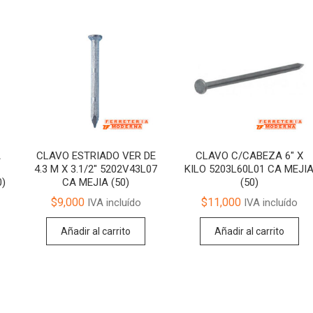
A
CLAVO ESTRIADO VER DE
CLAVO C/CABEZA 6″ X
4.3 M X 3.1/2″ 5202V43L07
KILO 5203L60L01 CA MEJI
0)
CA MEJIA (50)
(50)
$
9,000
$
11,000
IVA incluído
IVA incluído
Añadir al carrito
Añadir al carrito