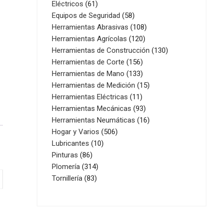
61
productos
Eléctricos
61
productos
58
Equipos de Seguridad
58
productos
108
Herramientas Abrasivas
108
120
productos
Herramientas Agrícolas
120
productos
130
Herramientas de Construcción
130
156
productos
Herramientas de Corte
156
productos
133
Herramientas de Mano
133
productos
15
Herramientas de Medición
15
11
productos
Herramientas Eléctricas
11
productos
93
Herramientas Mecánicas
93
productos
16
Herramientas Neumáticas
16
506
productos
Hogar y Varios
506
10
productos
Lubricantes
10
86
productos
Pinturas
86
productos
314
Plomería
314
83
productos
Tornillería
83
productos