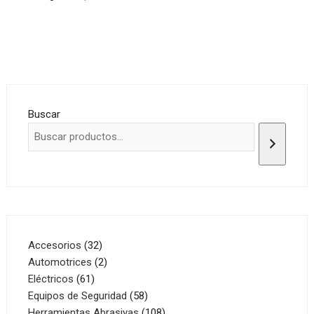
Buscar
32
Accesorios
32
productos
2
Automotrices
2
61
productos
Eléctricos
61
productos
58
Equipos de Seguridad
58
productos
108
Herramientas Abrasivas
108