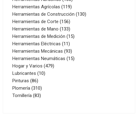
119
productos
Herramientas Agrícolas
119
productos
130
Herramientas de Construcción
130
156
productos
Herramientas de Corte
156
productos
133
Herramientas de Mano
133
productos
15
Herramientas de Medición
15
11
productos
Herramientas Eléctricas
11
productos
93
Herramientas Mecánicas
93
productos
15
Herramientas Neumáticas
15
479
productos
Hogar y Varios
479
10
productos
Lubricantes
10
86
productos
Pinturas
86
productos
310
Plomería
310
83
productos
Tornillería
83
productos