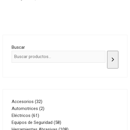
Buscar
32
Accesorios
32
productos
2
Automotrices
2
61
productos
Eléctricos
61
productos
58
Equipos de Seguridad
58
productos
108
Herramientas Abrasivas
108