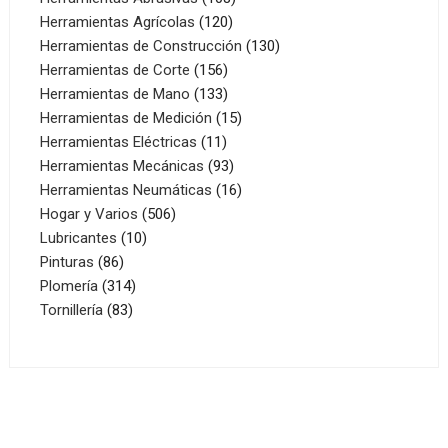
120
productos
Herramientas Agrícolas
120
productos
130
Herramientas de Construcción
130
156
productos
Herramientas de Corte
156
productos
133
Herramientas de Mano
133
productos
15
Herramientas de Medición
15
11
productos
Herramientas Eléctricas
11
productos
93
Herramientas Mecánicas
93
productos
16
Herramientas Neumáticas
16
506
productos
Hogar y Varios
506
10
productos
Lubricantes
10
86
productos
Pinturas
86
productos
314
Plomería
314
83
productos
Tornillería
83
productos